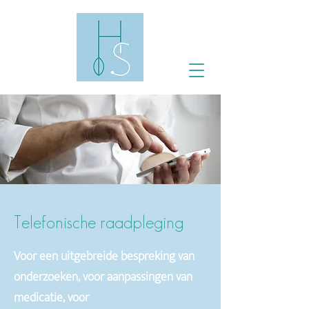
Telefonische raadpleging
Voor een uitgebreide bespreking van
onderzoeken, voor aanpassingen van
medicatie, voor